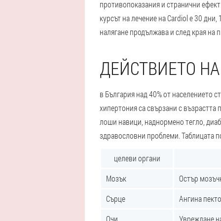
противопоказания и странични ефекти
курсът на лечение на Cardiol е 30 дн
налягане продължава и след края на 
ДЕЙСТВИЕТО НА
в България над 40% от населението ст
хипертония са свързани с възрастта п
лоши навици, наднормено тегло, диаб
здравословни проблеми. Таблицата по
целеви органи
Мозък
Остър мозъчн
Сърце
Ангина пекто
Очи
Увреждане на