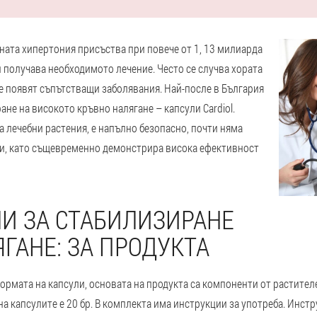
ната хипертония присъства при повече от 1, 13 милиарда
и получава необходимото лечение. Често се случва хората
 се появят съпътстващи заболявания. Най-после в България
ане на високото кръвно налягане – капсули Cardiol.
а лечебни растения, е напълно безопасно, почти няма
и, като същевременно демонстрира висока ефективност
ЛИ ЗА СТАБИЛИЗИРАНЕ
ГАНЕ: ЗА ПРОДУКТА
формата на капсули, основата на продукта са компоненти от растите
на капсулите е 20 бр. В комплекта има инструкции за употреба. Инст