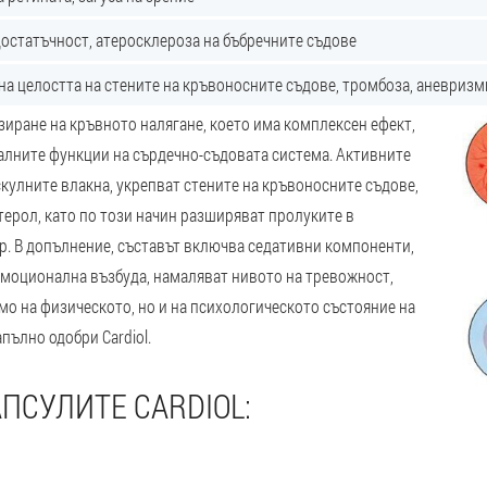
остатъчност, атеросклероза на бъбречните съдове
а целостта на стените на кръвоносните съдове, тромбоза, аневризм
изиране на кръвното налягане, което има комплексен ефект,
алните функции на сърдечно-съдовата система. Активните
кулните влакна, укрепват стените на кръвоносните съдове,
терол, като по този начин разширяват пролуките в
р. В допълнение, съставът включва седативни компоненти,
емоционална възбуда, намаляват нивото на тревожност,
мо на физическото, но и на психологическото състояние на
пълно одобри Cardiol.
ПСУЛИТЕ CARDIOL: