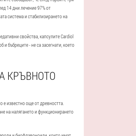
лед 14 дни лечение 97% от
ата система и стабилизирането на
едативни свойства, капсулите Cardiol
 и бъбреците - не са засегнати, което
НА КРЪВНОТО
о е известно още от древността.
ане на налягането и функционирането
ероли и биофлавоноиди, които имат