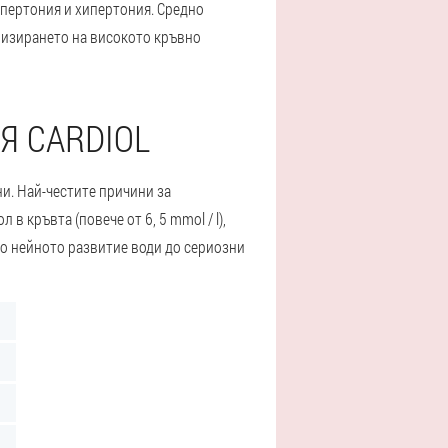
ипертония и хипертония. Средно
илизирането на високото кръвно
Я CARDIOL
ни. Най-честите причини за
 кръвта (повече от 6, 5 mmol / l),
то нейното развитие води до сериозни