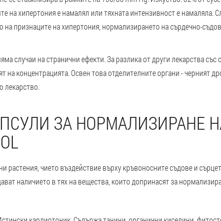
те на хипертония е намалял или тяхната интензивност е намаляла. С
о на признаците на хипертония, нормализирането на сърдечно-съдов
ма случаи на странични ефекти. За разлика от други лекарства със с
т на концентрацията. Освен това отделителните органи - черният дроб
о лекарство.
АПСУЛИ ЗА НОРМАЛИЗИРАНЕ 
IOL
ни растения, чието въздействие върху кръвоносните съдове и сърцет
ват наличието в тях на вещества, които допринасят за нормализир
Истински кардиотоник. Съдържа танини, органични киселини, фитост