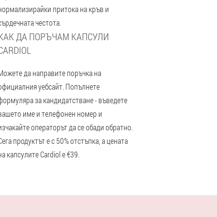
нормализирайки притока на кръв и
сърдечната честота.
КАК ДА ПОРЪЧАМ КАПСУЛИ
CARDIOL
Можете да направите поръчка на
официалния уебсайт. Попълнете
формуляра за кандидатстване - въведете
вашето име и телефонен номер и
изчакайте операторът да се обади обратно.
Сега продуктът е с 50% отстъпка, а цената
на капсулите Cardiol е €39.