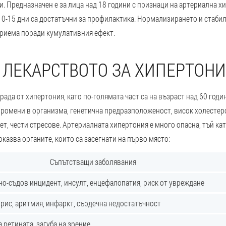
. Предназначен е за лица над 18 години с признаци на артериална х
и, 10-15 дни са достатъчни за профилактика. Нормализирането и стаб
приема поради кумулативния ефект.
 ЛЕКАРСТВОТО ЗА ХИПЕРТОНИ
рада от хипертония, като по-голямата част са на възраст над 60 годи
ромени в организма, генетична предразположеност, висок холестерол в
ет, чести стресове. Артериалната хипертония е много опасна, тъй ка
казва органите, които са засегнати на първо място:
Съпътстващи заболявания
о-съдов инцидент, инсулт, енцефалопатия, риск от увреждане
рис, аритмия, инфаркт, сърдечна недостатъчност
 ретината, загуба на зрение