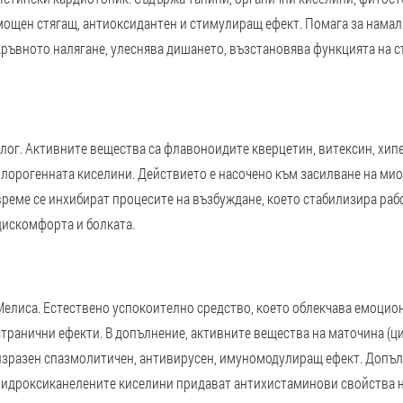
мощен стягащ, антиоксидантен и стимулиращ ефект. Помага за намал
кръвното налягане, улеснява дишането, възстановява функцията на с
глог. Активните вещества са флавоноидите кверцетин, витексин, хипе
хлорогенната киселини. Действието е насочено към засилване на ми
време се инхибират процесите на възбуждане, което стабилизира раб
дискомфорта и болката.
Мелиса. Естествено успокоително средство, което облекчава емоцио
странични ефекти. В допълнение, активните вещества на маточина (ц
изразен спазмолитичен, антивирусен, имуномодулиращ ефект. Допълн
хидроксиканелените киселини придават антихистаминови свойства н