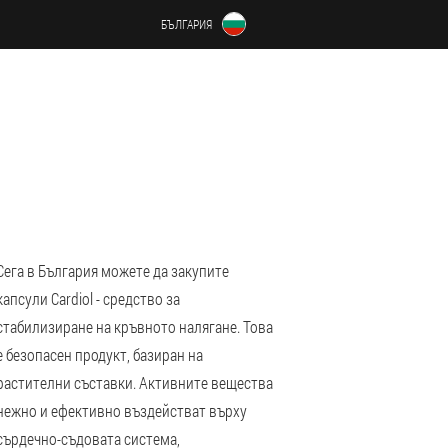
БЪЛГАРИЯ
Сега в България можете да закупите
капсули Cardiol - средство за
стабилизиране на кръвното налягане. Това
е безопасен продукт, базиран на
растителни съставки. Активните вещества
нежно и ефективно въздействат върху
сърдечно-съдовата система,