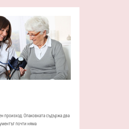
лен произход. Опаковката съдържа два
рументът почти няма