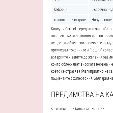
бъбреци
Бъбречна нед
плавателни съдове
Нарушаване н
Капсули Cardiol е средство за стабил
насочен към възстановяване на норм
вещества облекчават спазмите на мус
премахват токсините и "лошия" холес
артериите и вените до желания разме
които облекчават високата нервна и 
което се отразява благоприятно не са
пациентите с хипертония. България на
ПРЕДИМСТВА НА КА
естествени билкови съставки;