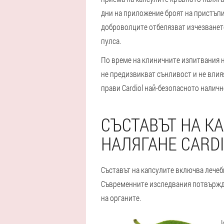
дни на приложение броят на пристъпи
доброволците отбелязват изчезванет
пулса.
По време на клиничните изпитвания ня
не предизвикват сънливост и не влияя
прави Cardiol най-безопасното наличн
СЪСТАВЪТ НА К
НАЛЯГАНЕ CARD
Съставът на капсулите включва лечеб
Съвременните изследвания потвържда
на органите.