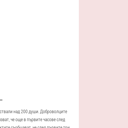
L
частвали над 200 души. Доброволците
зват, че още в първите часове след
ктите съобщават, че след първите три