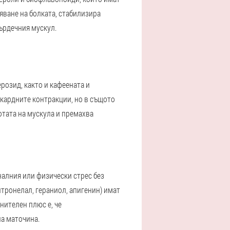
яване на болката, стабилизира
ърдечния мускул.
розид, както и кафеената и
окардните контракции, но в същото
отата на мускула и премахва
налния или физически стрес без
итронелал, гераниол, апигенин) имат
ителен плюс е, че
а маточина.