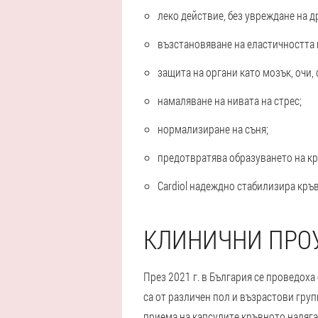
леко действие, без увреждане на д
възстановяване на еластичността 
защита на органи като мозък, очи,
намаляване на нивата на стрес;
нормализиране на съня;
предотвратява образуването на к
Cardiol надеждно стабилизира кръ
КЛИНИЧНИ ПРОУ
През 2021 г. в България се проведоха
са от различен пол и възрастови груп
приема на капсулите кръвното наляга